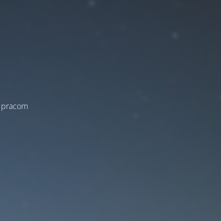
a pracom