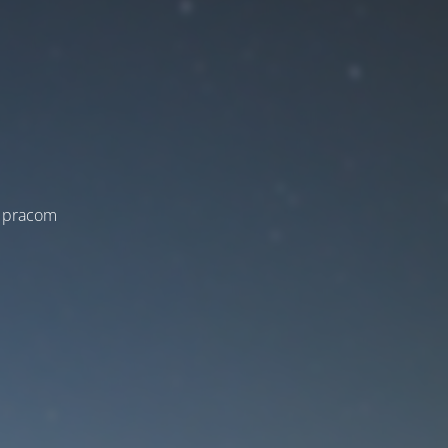
a pracom