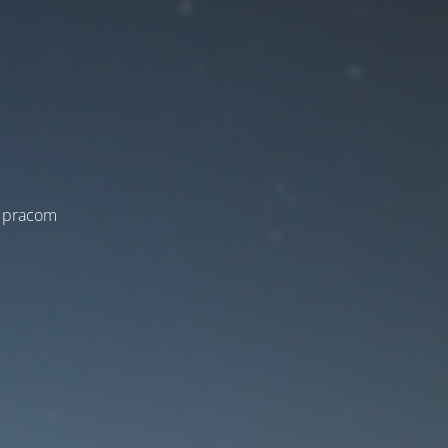
a pracom